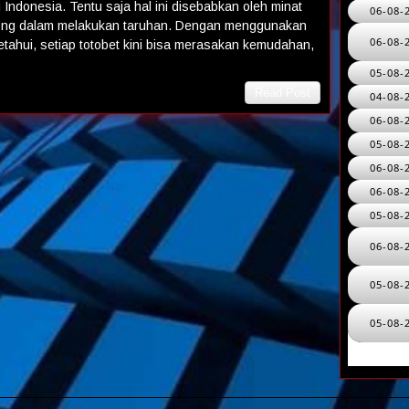
i Indonesia. Tentu saja hal ini disebabkan oleh minat
kong dalam melakukan taruhan. Dengan menggunakan
etahui, setiap totobet kini bisa merasakan kemudahan,
Read Post