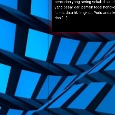
pencarian yang sering sekali dicari d
yang besar dari pemain togel hong
format data hk lengkap. Perlu anda k
dan […]