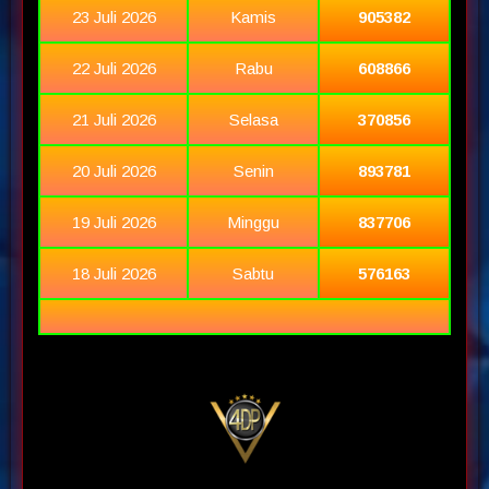
23 Juli 2026
Kamis
905382
22 Juli 2026
Rabu
608866
21 Juli 2026
Selasa
370856
20 Juli 2026
Senin
893781
19 Juli 2026
Minggu
837706
18 Juli 2026
Sabtu
576163