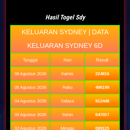
Hasil Togel Sdy
KELUARAN SYDNEY | DATA
KELUARAN SYDNEY 6D
Tanggal
Hari
Result
06 Agustus 2026
Kamis
224816
05 Agustus 2026
Rabu
496199
04 Agustus 2026
Selasa
912448
03 Agustus 2026
Senin
647037
02 Agustus 2026
Minggu
089135