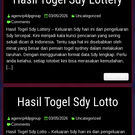
agenvip4dpgroup
03/05/2026
Uncategorized
Comments
Hasil Togel Sdy Lottery – Keluaran Sdy hari ini dan pengeluaran
Sdy tercepat. Kini menjadi kata kunci pencarian yang sering
sekali dicari di Indonesia. Tentu saja hal ini disebabkan oleh
minat yang besar dari pemain togel sydney dalam melakukan
taruhan. Dengan menggunakan format data Sdy lengkap. Perlu
anda ketahui, setiap totobet kini bisa merasakan kemudahan,
[…]
Read Post
Hasil Togel Sdy Lotto
agenvip4dpgroup
03/05/2026
Uncategorized
Comments
Hasil Togel Sdy Lotto – Keluaran Sdy hari ini dan pengeluaran