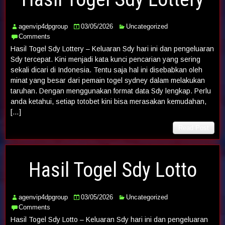
agenvip4dpgroup
03/05/2026
Uncategorized
Comments
Hasil Togel Sdy Lottery – Keluaran Sdy hari ini dan pengeluaran
Sdy tercepat. Kini menjadi kata kunci pencarian yang sering
sekali dicari di Indonesia. Tentu saja hal ini disebabkan oleh
minat yang besar dari pemain togel sydney dalam melakukan
taruhan. Dengan menggunakan format data Sdy lengkap. Perlu
anda ketahui, setiap totobet kini bisa merasakan kemudahan,
[…]
Read Post
Hasil Togel Sdy Lotto
agenvip4dpgroup
03/05/2026
Uncategorized
Comments
Hasil Togel Sdy Lotto – Keluaran Sdy hari ini dan pengeluaran