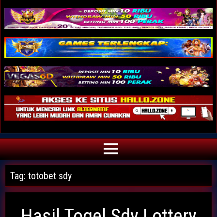
Tag:
totobet sdy
Hasil Togel Sdy Lottery